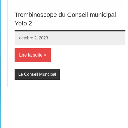
Trombinoscope du Conseil municipal
Yoto 2
octobre 2, 2023
Yoto
Aucun
2
commentaire
Lire la suite
Le Conseil Muncipal