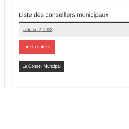
Liste des conseillers municipaux
octobre 2, 2023
Yoto
Aucun
2
commentaire
Lire la suite
Le Conseil Muncipal